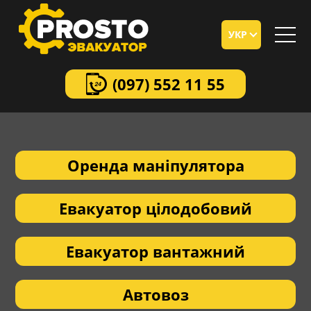
УКР
(097)
552 11 55
Оренда маніпулятора
Евакуатор цілодобовий
Евакуатор вантажний
Автовоз