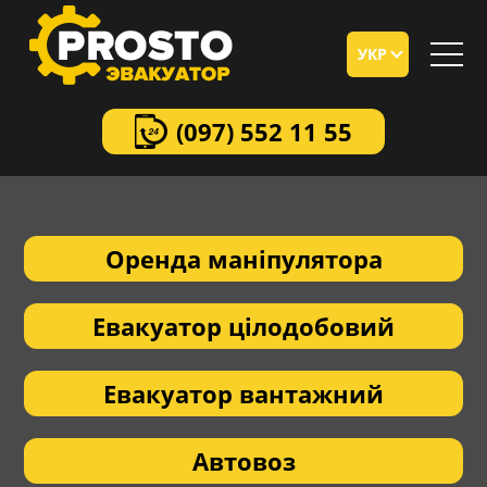
УКР
(097)
552 11 55
Оренда маніпулятора
Евакуатор цілодобовий
Евакуатор вантажний
Автовоз