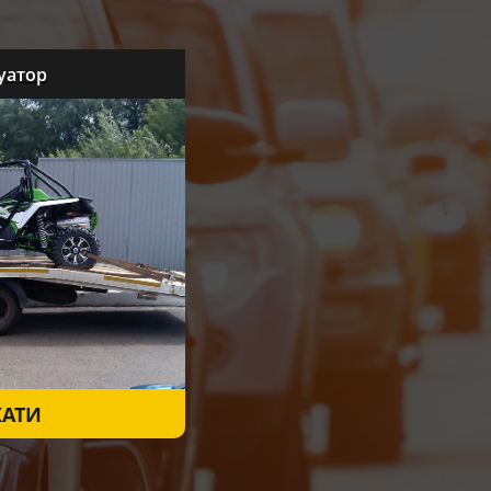
уатор
АТИ