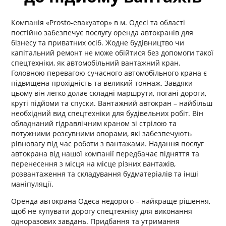
Компанія «Prosto-евакуатор» в м. Одесі та області
постійно забезпечує послугу оренда автокранів для
бізнесу та приватних осіб. Жодне будівництво чи
капітальний ремонт не може обійтися без допомоги такої
спецтехніки, як автомобільний вантажний кран.
Головною перевагою сучасного автомобільного крана є
підвищена прохідність та великий тоннаж. Завдяки
цьому він легко долає складні маршрути, погані дороги,
круті підйоми та спуски. Вантажний автокран – найбільш
необхідний вид спецтехніки для будівельних робіт. Він
обладнаний гідравлічним краном зі стрілою та
потужними розсувними опорами, які забезпечують
рівновагу під час роботи з вантажами. Надання послуг
автокрана від нашої компанії передбачає підняття та
перенесення з місця на місце різних вантажів,
розвантаження та складування будматеріалів та інші
маніпуляції.
Оренда автокрана Одеса недорого – найкраще рішення,
щоб не купувати дорогу спецтехніку для виконання
одноразових завдань. Придбання та утримання