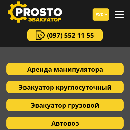
РУС
(097)
552 11 55
Аренда манипулятора
Эвакуатор круглосуточный
Эвакуатор грузовой
Автовоз