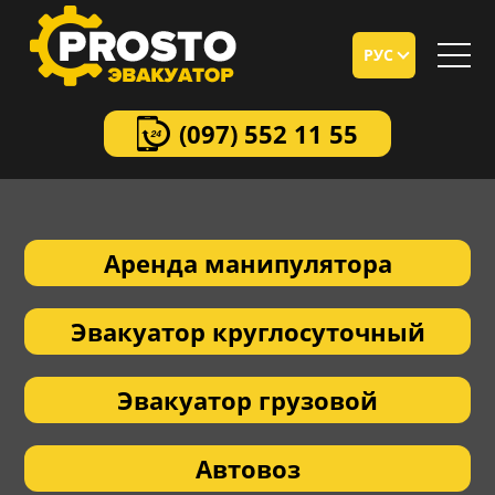
РУС
(097)
552 11 55
Аренда манипулятора
Эвакуатор круглосуточный
Эвакуатор грузовой
Автовоз