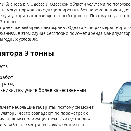
и бизнеса в г. Одессе и Одесской области услугами по погрузк
 не могут нормально функционировать без перемещения и дос
ку и ускорить производственный процесс. Поэтому когда стоит
3 тонны.
по привычке выбирают автокраны. Однако если размеры террит
еханизм, в этом случае бесспорно поможет аренда манипулятор
ыгодных условиях.
ятора 3 тонны
ств:
работ,
атраты,
хники, получите более качественный
имеет небольшие габариты, поэтому он может
пуляторы часто совпадают по параметрах с
ому главным преимуществом таких установок
сту работ, несмотря на захламленность и