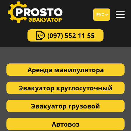
РУС
(097)
552 11 55
Аренда манипулятора
Эвакуатор круглосуточный
Эвакуатор грузовой
Автовоз